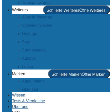
Transportwagen
Weiteres
Schließe Weiteres
Öffne Weiteres
Alles in Weiteres
Schwimmwesten
Drybags
Segel
Sonnensegel
Adapter
Leash
Marken
Schließe Marken
Öffne Marken
Aqua Marina
Gladiator
Wissen
Tests & Vergleiche
Über uns