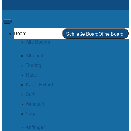
Board
Schließe Board
Öffne Board
Alle Boards
Allround
Touring
Race
Kajak-Hybrid
Surf
Windsurf
Yoga
Anfänger