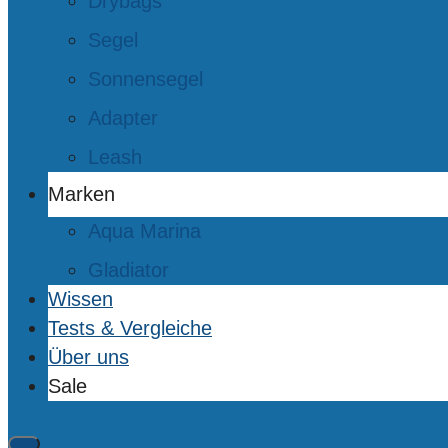
Drybags
Segel
Sonnensegel
Adapter
Leash
Marken
Aqua Marina
Gladiator
Wissen
Tests & Vergleiche
Über uns
Sale