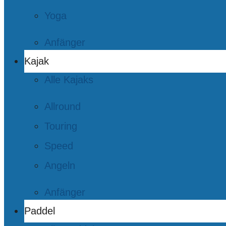
Yoga
Anfänger
Kajak
Alle Kajaks
Allround
Touring
Speed
Angeln
Anfänger
Paddel