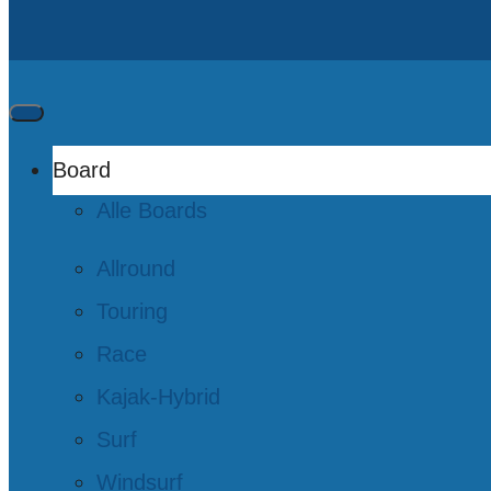
Board
Alle Boards
Allround
Touring
Race
Kajak-Hybrid
Surf
Windsurf