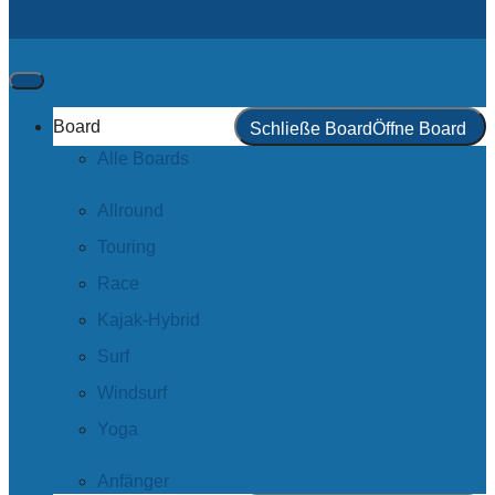
Board
Schließe Board
Öffne Board
Alle Boards
Allround
Touring
Race
Kajak-Hybrid
Surf
Windsurf
Yoga
Anfänger