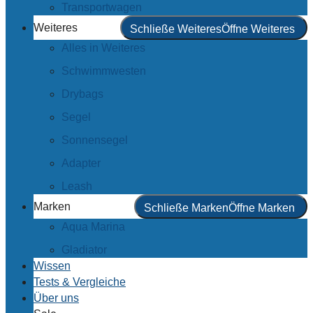
Transportwagen
Weiteres
Schließe Weiteres
Öffne Weiteres
Alles in Weiteres
Schwimmwesten
Drybags
Segel
Sonnensegel
Adapter
Leash
Marken
Schließe Marken
Öffne Marken
Aqua Marina
Gladiator
Wissen
Tests & Vergleiche
Über uns