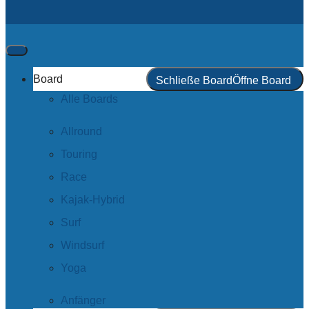
Board
Schließe Board
Öffne Board
Alle Boards
Allround
Touring
Race
Kajak-Hybrid
Surf
Windsurf
Yoga
Anfänger