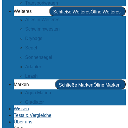
Transportwagen
Weiteres
Schließe Weiteres
Öffne Weiteres
Alles in Weiteres
Schwimmwesten
Drybags
Segel
Sonnensegel
Adapter
Leash
Marken
Schließe Marken
Öffne Marken
Aqua Marina
Gladiator
Wissen
Tests & Vergleiche
Über uns