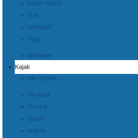
Kajak-Hybrid
Surf
Windsurf
Yoga
Anfänger
Kajak
Alle Kajaks
Allround
Touring
Speed
Angeln