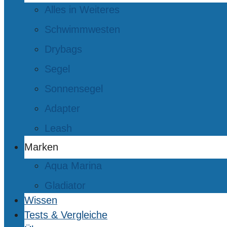
Alles in Weiteres
Schwimmwesten
Drybags
Segel
Sonnensegel
Adapter
Leash
Marken
Aqua Marina
Gladiator
Wissen
Tests & Vergleiche