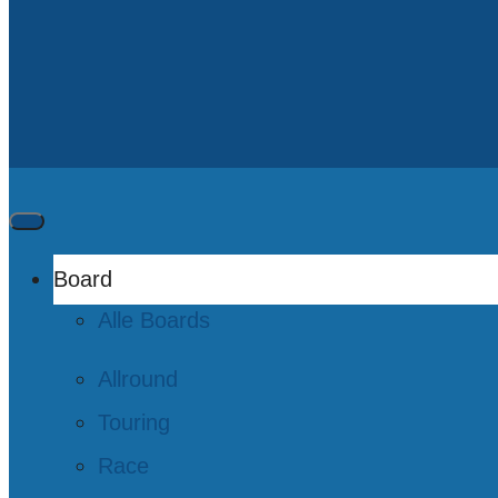
Board
Alle Boards
Allround
Touring
Race