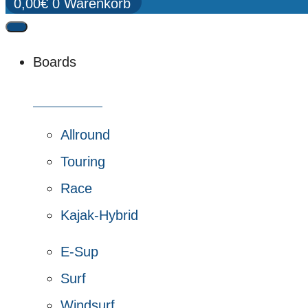
0,00
€
0
Warenkorb
Boards
Alle Boards
Allround
Touring
Race
Kajak-Hybrid
E-Sup
Surf
Windsurf