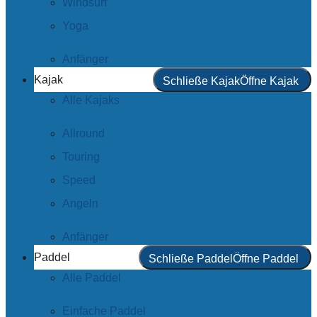
Windsurf
Yoga
Anfänger
Kajak
Schließe Kajak
Öffne Kajak
Alle Kajaks
Allround
Touring
Speed
Angeln
Anfänger
Paddel
Schließe Paddel
Öffne Paddel
Alle Paddel
Einfache Paddel