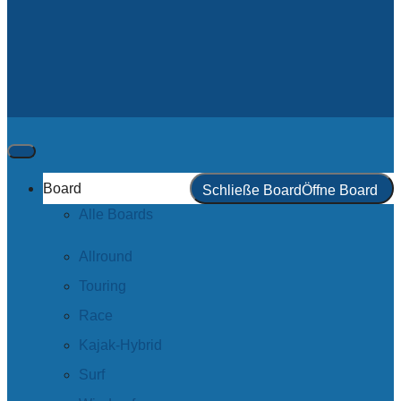
Board
Schließe Board
Öffne Board
Alle Boards
Allround
Touring
Race
Kajak-Hybrid
Surf