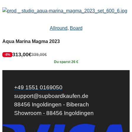
Allround
,
Board
Aqua Marina Magma 2023
313,00
€
339,00
€
-8%
Du sparst 26 €
+49 1551 0169050
support@supboardkaufen.de
88456 Ingoldingen - Biberach
Showroom - 88456 Ingoldingen