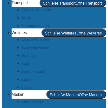
Transport
Schließe Transport
Öffne Transport
Alles in Transport
Taschen
Transportwagen
Weiteres
Schließe Weiteres
Öffne Weiteres
Alles in Weiteres
Schwimmwesten
Drybags
Segel
Sonnensegel
Adapter
Leash
Marken
Schließe Marken
Öffne Marken
Aqua Marina