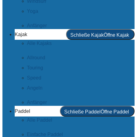
Windsurf
Yoga
Anfänger
Kajak
Schließe Kajak
Öffne Kajak
Alle Kajaks
Allround
Touring
Speed
Angeln
Anfänger
Paddel
Schließe Paddel
Öffne Paddel
Alle Paddel
Einfache Paddel