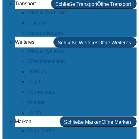
Transport
Schließe Transport
Öffne Transport
Alles in Transport
Taschen
Transportwagen
Weiteres
Schließe Weiteres
Öffne Weiteres
Alles in Weiteres
Schwimmwesten
Drybags
Segel
Sonnensegel
Adapter
Leash
Marken
Schließe Marken
Öffne Marken
Aqua Marina