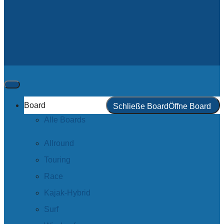
Board
Schließe Board
Öffne Board
Alle Boards
Allround
Touring
Race
Kajak-Hybrid
Surf