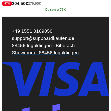
204,50
€
279,95
€
-27%
Du sparst 75 €
+49 1551 0169050
support@supboardkaufen.de
88456 Ingoldingen - Biberach
Showroom - 88456 Ingoldingen