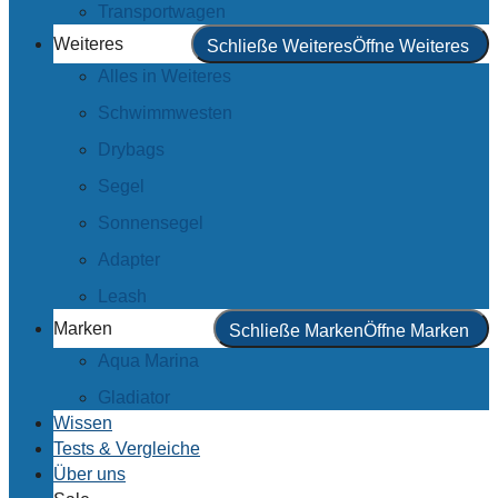
Transportwagen
Weiteres
Schließe Weiteres
Öffne Weiteres
Alles in Weiteres
Schwimmwesten
Drybags
Segel
Sonnensegel
Adapter
Leash
Marken
Schließe Marken
Öffne Marken
Aqua Marina
Gladiator
Wissen
Tests & Vergleiche
Über uns