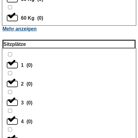
60 Kg
(
0
)
Mehr anzeigen
Sitzplätze
1
(
0
)
2
(
0
)
3
(
0
)
4
(
0
)