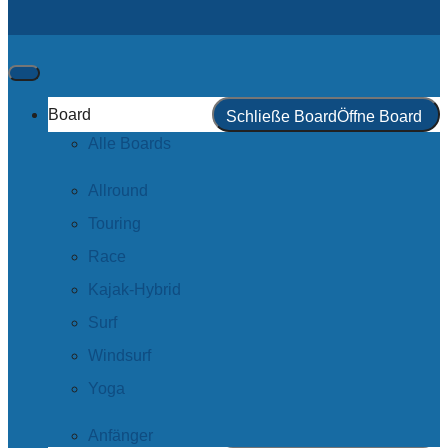
Board
Schließe Board
Öffne Board
Alle Boards
Allround
Touring
Race
Kajak-Hybrid
Surf
Windsurf
Yoga
Anfänger