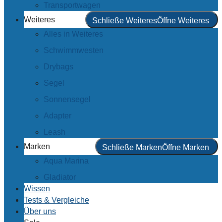
Transportwagen
Weiteres
Schließe Weiteres
Öffne Weiteres
Alles in Weiteres
Schwimmwesten
Drybags
Segel
Sonnensegel
Adapter
Leash
Marken
Schließe Marken
Öffne Marken
Aqua Marina
Gladiator
Wissen
Tests & Vergleiche
Über uns