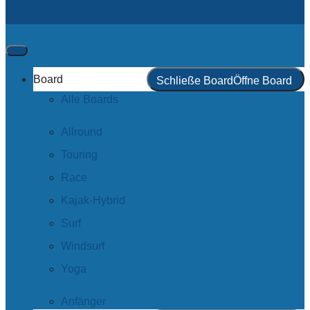
Board
Schließe Board
Öffne Board
Alle Boards
Allround
Touring
Race
Kajak-Hybrid
Surf
Windsurf
Yoga
Anfänger