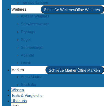
Transportwagen
Weiteres
Schließe Weiteres
Öffne Weiteres
Alles in Weiteres
Schwimmwesten
Drybags
Segel
Sonnensegel
Adapter
Leash
Marken
Schließe Marken
Öffne Marken
Aqua Marina
Gladiator
Wissen
Tests & Vergleiche
Über uns