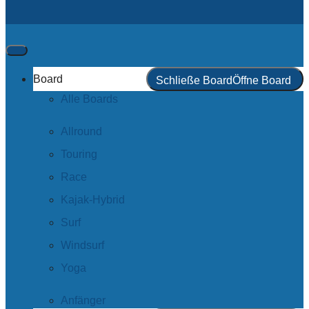
Board
Schließe Board
Öffne Board
Alle Boards
Allround
Touring
Race
Kajak-Hybrid
Surf
Windsurf
Yoga
Anfänger