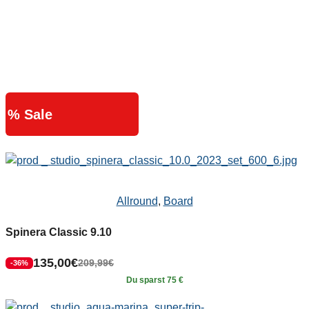
% Sale
Allround
,
Board
Spinera Classic 9.10
135,00
€
209,99
€
-36%
Du sparst 75 €