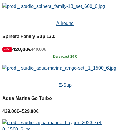
Allround
Spinera Family Sup 13.0
420,00
€
440,00
€
-5%
Du sparst 20 €
E-Sup
Aqua Marina Go Turbo
439,00
€
–
529,00
€