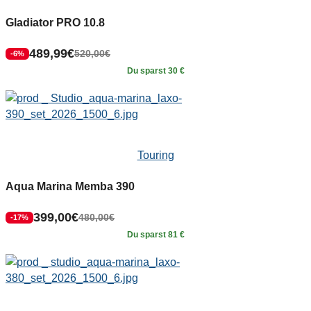
Gladiator PRO 10.8
489,99
€
520,00
€
-6%
Du sparst 30 €
Touring
Aqua Marina Memba 390
399,00
€
480,00
€
-17%
Du sparst 81 €