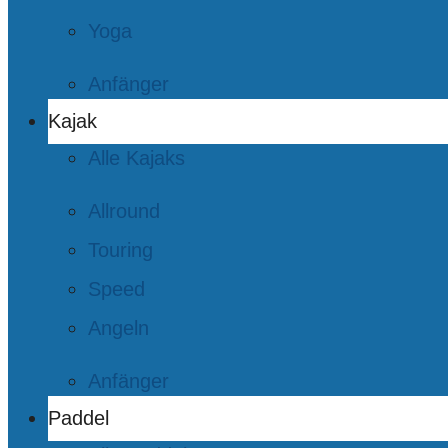
Yoga
Anfänger
Kajak
Alle Kajaks
Allround
Touring
Speed
Angeln
Anfänger
Paddel