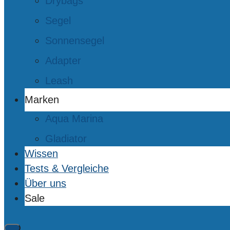
Drybags
Segel
Sonnensegel
Adapter
Leash
Marken
Aqua Marina
Gladiator
Wissen
Tests & Vergleiche
Über uns
Sale