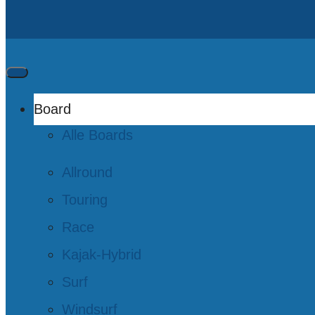
Board
Alle Boards
Allround
Touring
Race
Kajak-Hybrid
Surf
Windsurf