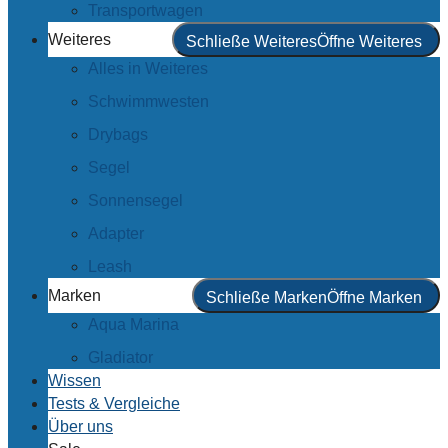
Transportwagen
Weiteres
Schließe Weiteres
Öffne Weiteres
Alles in Weiteres
Schwimmwesten
Drybags
Segel
Sonnensegel
Adapter
Leash
Marken
Schließe Marken
Öffne Marken
Aqua Marina
Gladiator
Wissen
Tests & Vergleiche
Über uns