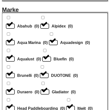
Marke
Abahub
(
0
)
Alpidex
(
0
)
Aqua Marina
(
0
)
Aquadesign
(
0
)
Aqualust
(
0
)
Bluefin
(
0
)
Brunelli
(
0
)
DUOTONE
(
0
)
Duraero
(
0
)
Gladiator
(
0
)
Head Paddleboarding
(
0
)
Itiwit
(
0
)