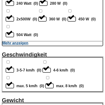
240 Watt
(
0
)
280 W
(
0
)
2x500W
(
0
)
360 W
(
0
)
450 W
(
0
)
504 Watt
(
0
)
Mehr anzeigen
Geschwindigkeit
3-5-7 km/h
(
0
)
4-6 km/h
(
0
)
max. 5 km/h
(
0
)
max. 8 km/h
(
0
)
Gewicht