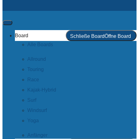
Board
Schließe Board
Öffne Board
Alle Boards
Allround
Touring
Race
Kajak-Hybrid
Surf
Windsurf
Yoga
Anfänger