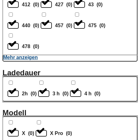
412
(
0
)
427
(
0
)
43
(
0
)
440
(
0
)
457
(
0
)
475
(
0
)
478
(
0
)
Mehr anzeigen
Ladedauer
2h
(
0
)
3 h
(
0
)
4 h
(
0
)
Modell
X
(
0
)
X Pro
(
0
)