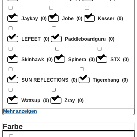
Jaykay
(
0
)
Jobe
(
0
)
Kesser
(
0
)
LEFEET
(
0
)
Paddleboardguru
(
0
)
Skinhawk
(
0
)
Spinera
(
0
)
STX
(
0
)
SUN REFLECTIONS
(
0
)
Tigerxbang
(
0
)
Wattsup
(
0
)
Zray
(
0
)
Mehr anzeigen
Farbe