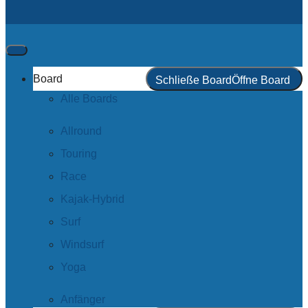
Board
Schließe Board
Öffne Board
Alle Boards
Allround
Touring
Race
Kajak-Hybrid
Surf
Windsurf
Yoga
Anfänger