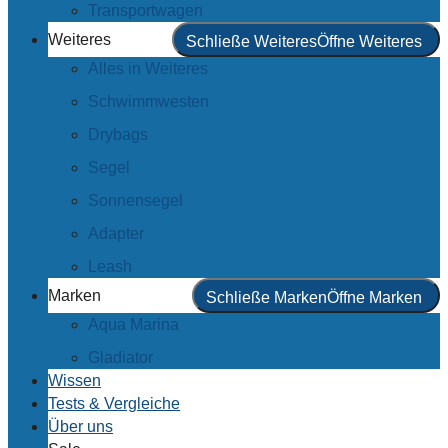
Transportwagen
Weiteres
Schließe Weiteres
Öffne Weiteres
Alles in Weiteres
Schwimmwesten
Drybags
Segel
Sonnensegel
Adapter
Leash
Marken
Schließe Marken
Öffne Marken
Aqua Marina
Gladiator
Wissen
Tests & Vergleiche
Über uns