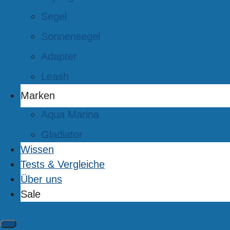
Segel
Sonnensegel
Adapter
Leash
Marken
Aqua Marina
Gladiator
Wissen
Tests & Vergleiche
Über uns
Sale