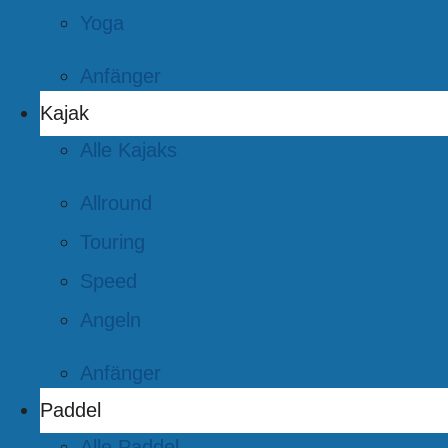
Yoga
Anfänger
Kajak
Alle Kajaks
Allround
Touring
Speed
Angeln
Anfänger
Paddel
Alle Paddel