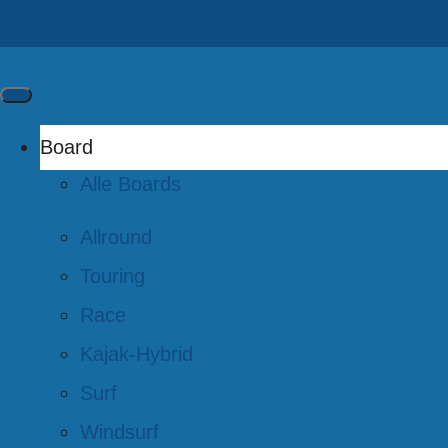
Board
Alle Boards
Allround
Touring
Race
Kajak-Hybrid
Surf
Windsurf