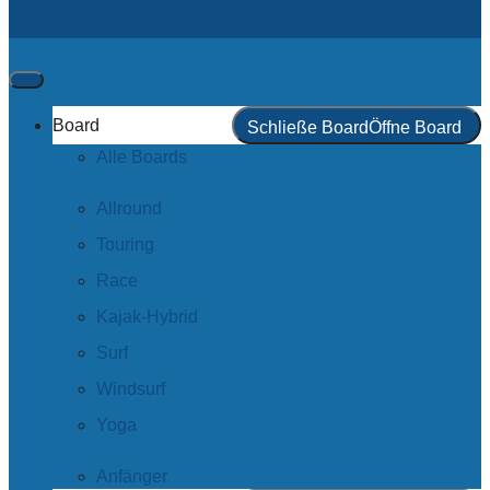
Board
Schließe Board
Öffne Board
Alle Boards
Allround
Touring
Race
Kajak-Hybrid
Surf
Windsurf
Yoga
Anfänger