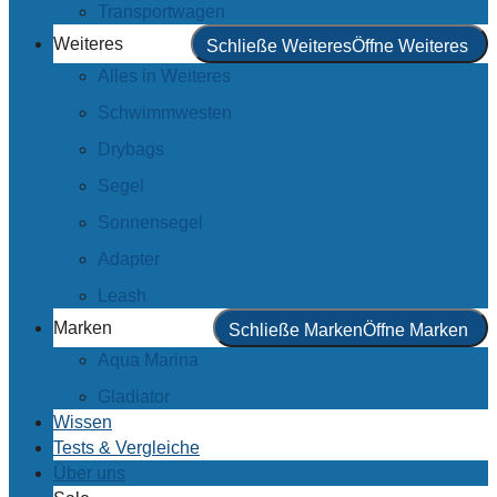
Transportwagen
Weiteres
Schließe Weiteres
Öffne Weiteres
Alles in Weiteres
Schwimmwesten
Drybags
Segel
Sonnensegel
Adapter
Leash
Marken
Schließe Marken
Öffne Marken
Aqua Marina
Gladiator
Wissen
Tests & Vergleiche
Über uns