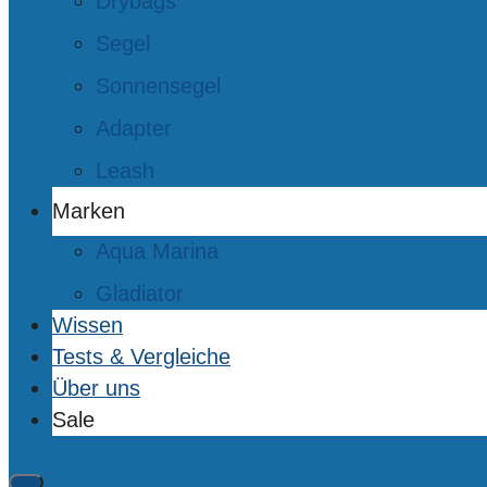
Drybags
Segel
Sonnensegel
Adapter
Leash
Marken
Aqua Marina
Gladiator
Wissen
Tests & Vergleiche
Über uns
Sale