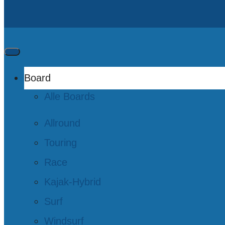
Board
Alle Boards
Allround
Touring
Race
Kajak-Hybrid
Surf
Windsurf