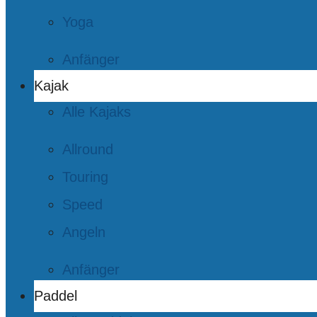
Yoga
Anfänger
Kajak
Alle Kajaks
Allround
Touring
Speed
Angeln
Anfänger
Paddel