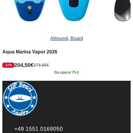
Allround
,
Board
Aqua Marina Vapor 2026
204,50
€
279,95
€
-27%
Du sparst 75 €
+49 1551 0169050