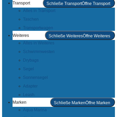
Transport
Schließe Transport
Öffne Transport
Alles in Transport
Taschen
Transportwagen
Weiteres
Schließe Weiteres
Öffne Weiteres
Alles in Weiteres
Schwimmwesten
Drybags
Segel
Sonnensegel
Adapter
Leash
Marken
Schließe Marken
Öffne Marken
Aqua Marina