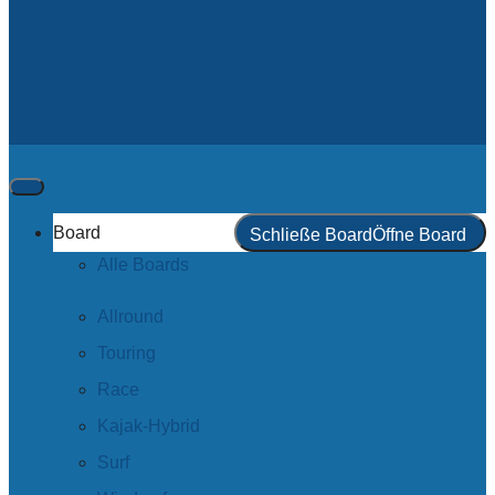
Board
Schließe Board
Öffne Board
Alle Boards
Allround
Touring
Race
Kajak-Hybrid
Surf