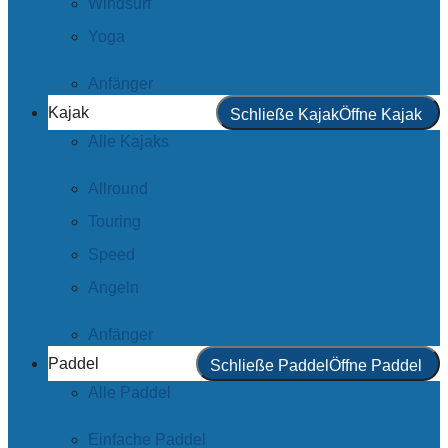
Windsurf
Yoga
Anfänger
Kajak
Schließe Kajak
Öffne Kajak
Alle Kajaks
Allround
Touring
Speed
Angeln
Anfänger
Paddel
Schließe Paddel
Öffne Paddel
Alle Paddel
Einfache Paddel