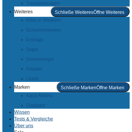
Transportwagen
Weiteres
Schließe Weiteres
Öffne Weiteres
Alles in Weiteres
Schwimmwesten
Drybags
Segel
Sonnensegel
Adapter
Leash
Marken
Schließe Marken
Öffne Marken
Aqua Marina
Gladiator
Wissen
Tests & Vergleiche
Über uns