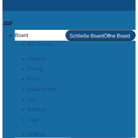
Board
Schließe Board
Öffne Board
Alle Boards
Allround
Touring
Race
Kajak-Hybrid
Surf
Windsurf
Yoga
Anfänger