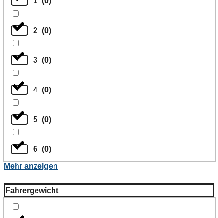
1
(
0
)
2
(
0
)
3
(
0
)
4
(
0
)
5
(
0
)
6
(
0
)
Mehr anzeigen
Fahrergewicht