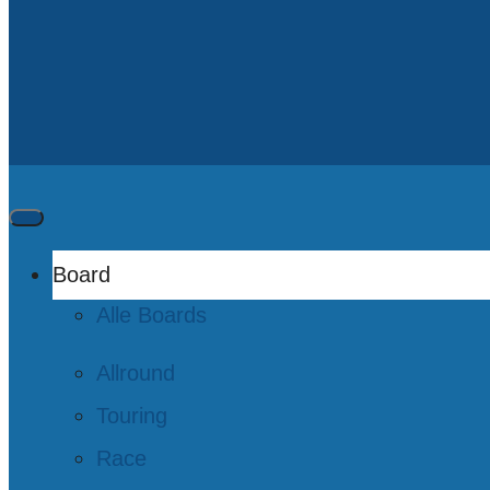
Board
Alle Boards
Allround
Touring
Race