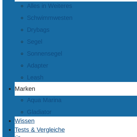
Alles in Weiteres
Schwimmwesten
Drybags
Segel
Sonnensegel
Adapter
Leash
Marken
Aqua Marina
Gladiator
Wissen
Tests & Vergleiche