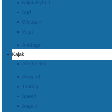
Kajak-Hybrid
Surf
Windsurf
Yoga
Anfänger
Kajak
Alle Kajaks
Allround
Touring
Speed
Angeln