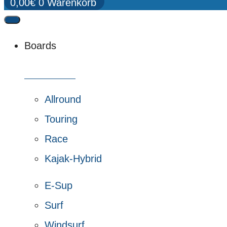
0,00
€
0
Warenkorb
Boards
Alle Boards
Allround
Touring
Race
Kajak-Hybrid
E-Sup
Surf
Windsurf