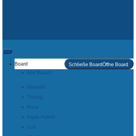
Board
Schließe Board
Öffne Board
Alle Boards
Allround
Touring
Race
Kajak-Hybrid
Surf