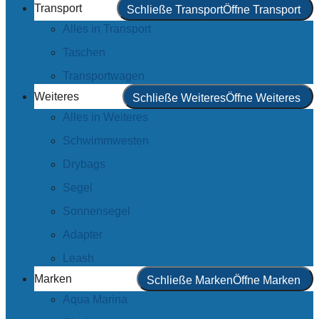
Transport
Schließe Transport
Öffne Transport
Alles in Transport
Taschen
Transportwagen
Weiteres
Schließe Weiteres
Öffne Weiteres
Alles in Weiteres
Schwimmwesten
Drybags
Segel
Sonnensegel
Adapter
Leash
Marken
Schließe Marken
Öffne Marken
Aqua Marina