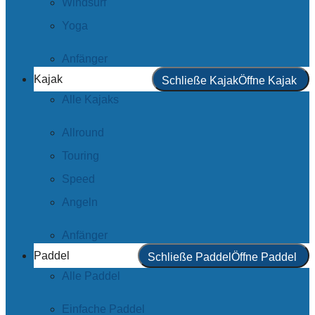
Windsurf
Yoga
Anfänger
Kajak
Schließe Kajak
Öffne Kajak
Alle Kajaks
Allround
Touring
Speed
Angeln
Anfänger
Paddel
Schließe Paddel
Öffne Paddel
Alle Paddel
Einfache Paddel