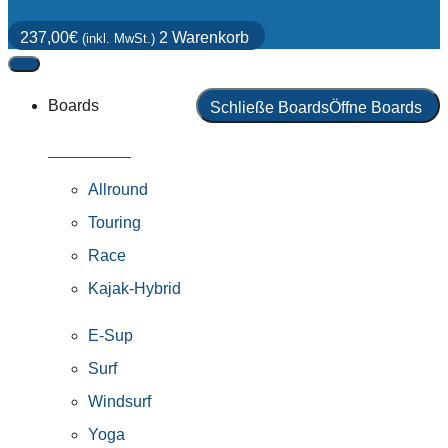
237,00
€
2
Warenkorb
(inkl. MwSt.)
Boards
Schließe Boards
Öffne Boards
Alle Boards
Allround
Touring
Race
Kajak-Hybrid
E-Sup
Surf
Windsurf
Yoga