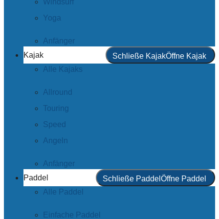
Windsurf
Yoga
Anfänger
Kajak
Schließe Kajak
Öffne Kajak
Alle Kajaks
Allround
Touring
Speed
Angeln
Anfänger
Paddel
Schließe Paddel
Öffne Paddel
Alle Paddel
Einfache Paddel