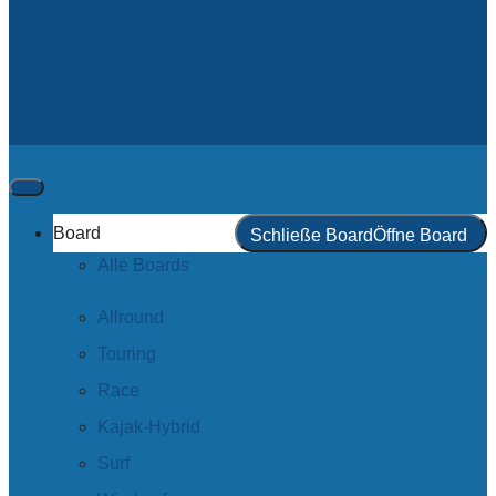
Board
Schließe Board
Öffne Board
Alle Boards
Allround
Touring
Race
Kajak-Hybrid
Surf