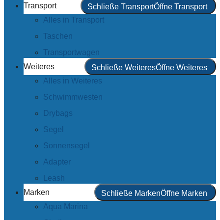
Transport
Schließe Transport
Öffne Transport
Alles in Transport
Taschen
Transportwagen
Weiteres
Schließe Weiteres
Öffne Weiteres
Alles in Weiteres
Schwimmwesten
Drybags
Segel
Sonnensegel
Adapter
Leash
Marken
Schließe Marken
Öffne Marken
Aqua Marina