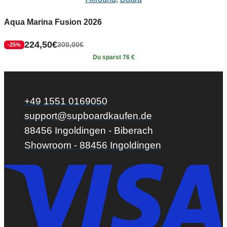
Aqua Marina Fusion 2026
224,50
€
300,00
€
-25%
Du sparst 76 €
+49 1551 0169050
support@supboardkaufen.de
88456 Ingoldingen - Biberach
Showroom - 88456 Ingoldingen