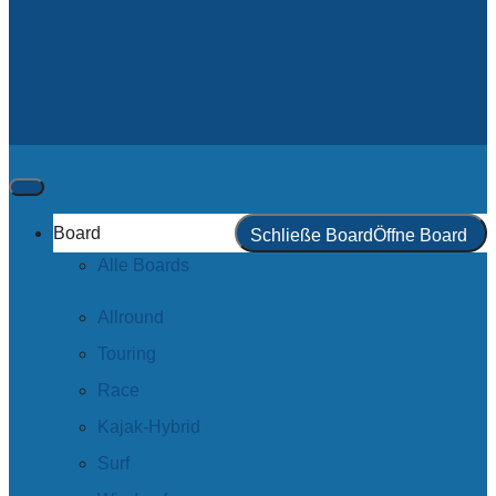
Board
Schließe Board
Öffne Board
Alle Boards
Allround
Touring
Race
Kajak-Hybrid
Surf