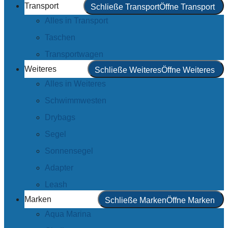
Transport
Schließe Transport
Öffne Transport
Alles in Transport
Taschen
Transportwagen
Weiteres
Schließe Weiteres
Öffne Weiteres
Alles in Weiteres
Schwimmwesten
Drybags
Segel
Sonnensegel
Adapter
Leash
Marken
Schließe Marken
Öffne Marken
Aqua Marina