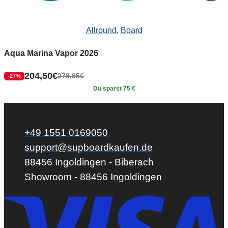
Allround
,
Board
Aqua Marina Vapor 2026
204,50
€
279,95
€
-27%
Du sparst 75 €
+49 1551 0169050
support@supboardkaufen.de
88456 Ingoldingen - Biberach
Showroom - 88456 Ingoldingen