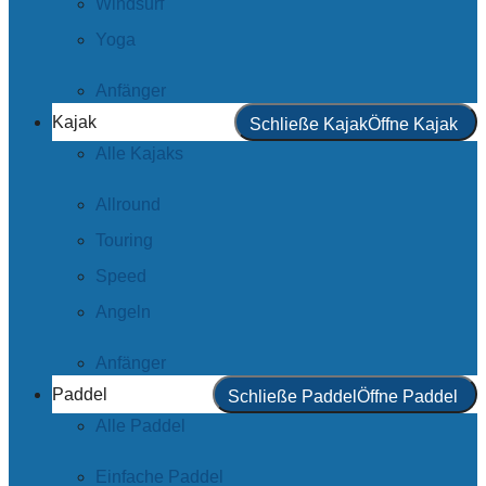
Windsurf
Yoga
Anfänger
Kajak
Schließe Kajak
Öffne Kajak
Alle Kajaks
Allround
Touring
Speed
Angeln
Anfänger
Paddel
Schließe Paddel
Öffne Paddel
Alle Paddel
Einfache Paddel