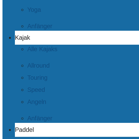
Yoga
Anfänger
Kajak
Alle Kajaks
Allround
Touring
Speed
Angeln
Anfänger
Paddel