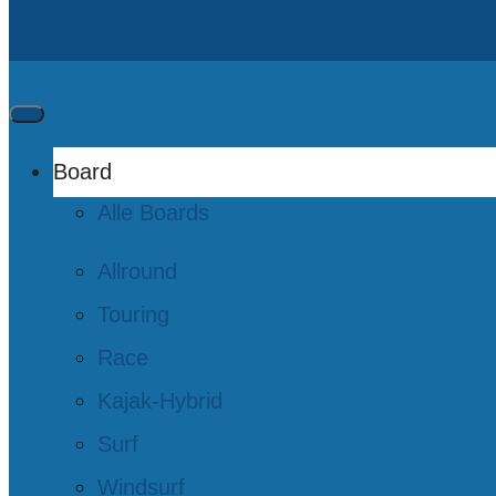
Board
Alle Boards
Allround
Touring
Race
Kajak-Hybrid
Surf
Windsurf