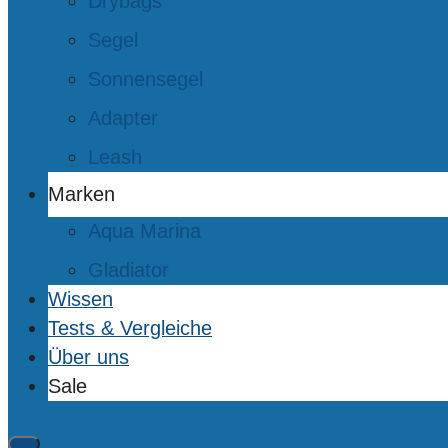
Drybags
Segel
Sonnensegel
Adapter
Leash
Marken
Aqua Marina
Gladiator
Wissen
Tests & Vergleiche
Über uns
Sale