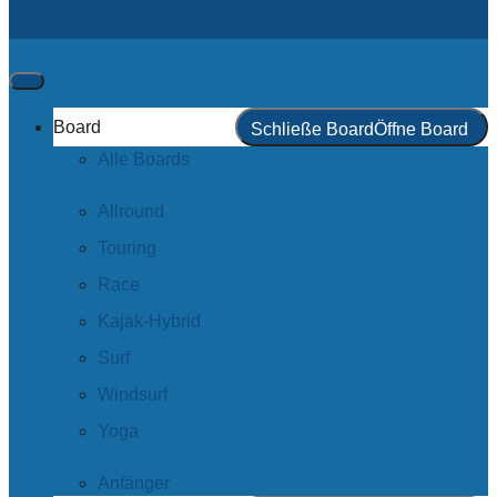
Board
Schließe Board
Öffne Board
Alle Boards
Allround
Touring
Race
Kajak-Hybrid
Surf
Windsurf
Yoga
Anfänger