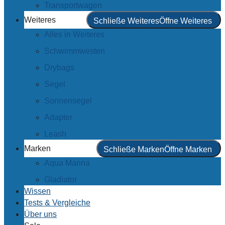
Transportwagen
Weiteres
Schließe Weiteres
Öffne Weiteres
Alles in Weiteres
Schwimmwesten
Drybags
Segel
Sonnensegel
Adapter
Leash
Marken
Schließe Marken
Öffne Marken
Aqua Marina
Gladiator
Wissen
Tests & Vergleiche
Über uns