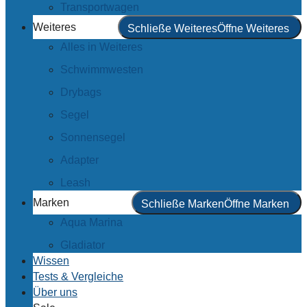
Transportwagen
Weiteres
Schließe Weiteres
Öffne Weiteres
Alles in Weiteres
Schwimmwesten
Drybags
Segel
Sonnensegel
Adapter
Leash
Marken
Schließe Marken
Öffne Marken
Aqua Marina
Gladiator
Wissen
Tests & Vergleiche
Über uns