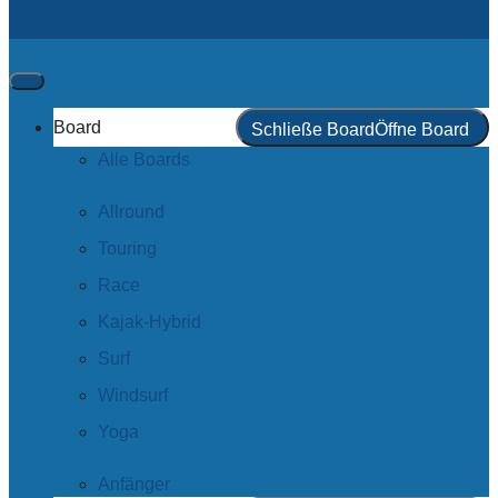
Board
Schließe Board
Öffne Board
Alle Boards
Allround
Touring
Race
Kajak-Hybrid
Surf
Windsurf
Yoga
Anfänger