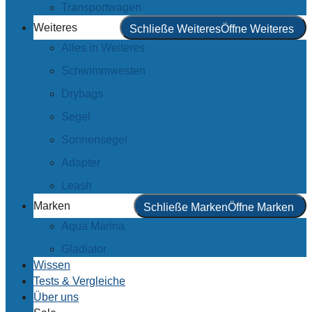
Transportwagen
Weiteres
Schließe Weiteres
Öffne Weiteres
Alles in Weiteres
Schwimmwesten
Drybags
Segel
Sonnensegel
Adapter
Leash
Marken
Schließe Marken
Öffne Marken
Aqua Marina
Gladiator
Wissen
Tests & Vergleiche
Über uns