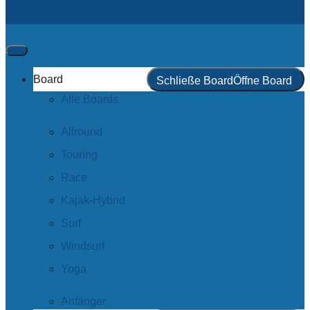
Board
Schließe Board
Öffne Board
Alle Boards
Allround
Touring
Race
Kajak-Hybrid
Surf
Windsurf
Yoga
Anfänger