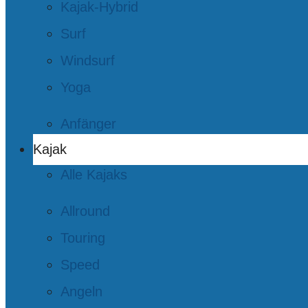
Kajak-Hybrid
Surf
Windsurf
Yoga
Anfänger
Kajak
Alle Kajaks
Allround
Touring
Speed
Angeln