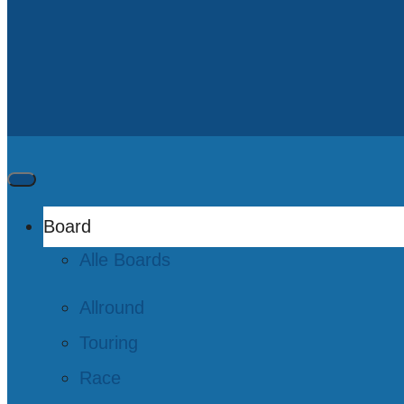
Board
Alle Boards
Allround
Touring
Race