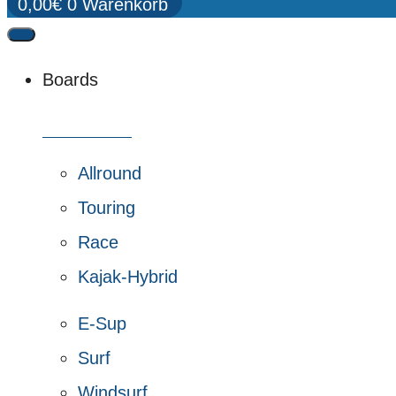
0,00
€
0
Warenkorb
Boards
Alle Boards
Allround
Touring
Race
Kajak-Hybrid
E-Sup
Surf
Windsurf