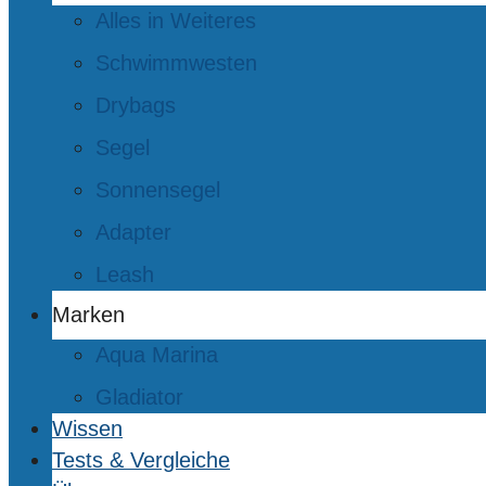
Alles in Weiteres
Schwimmwesten
Drybags
Segel
Sonnensegel
Adapter
Leash
Marken
Aqua Marina
Gladiator
Wissen
Tests & Vergleiche