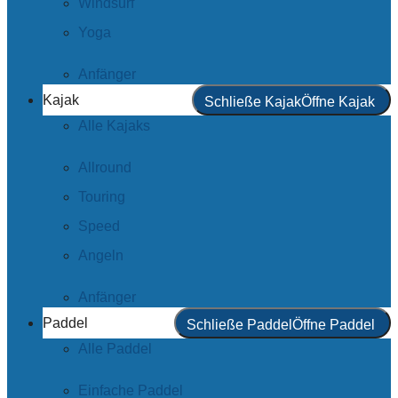
Windsurf
Yoga
Anfänger
Kajak
Schließe Kajak
Öffne Kajak
Alle Kajaks
Allround
Touring
Speed
Angeln
Anfänger
Paddel
Schließe Paddel
Öffne Paddel
Alle Paddel
Einfache Paddel