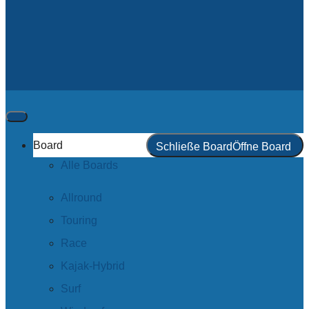
Board
Schließe Board
Öffne Board
Alle Boards
Allround
Touring
Race
Kajak-Hybrid
Surf