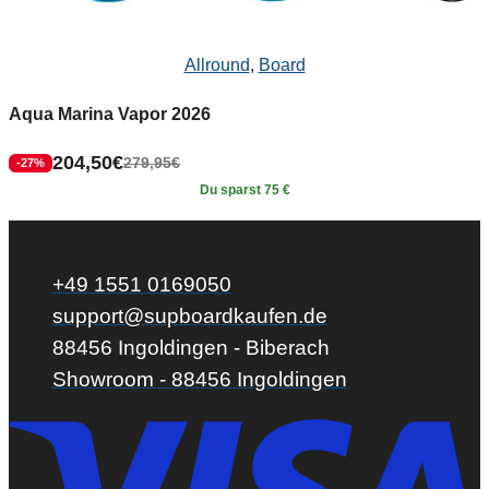
Allround
,
Board
Aqua Marina Vapor 2026
204,50
€
279,95
€
-27%
Du sparst 75 €
+49 1551 0169050
support@supboardkaufen.de
88456 Ingoldingen - Biberach
Showroom - 88456 Ingoldingen