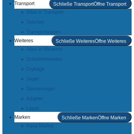
Transport
Schließe Transport
Öffne Transport
Alles in Transport
Taschen
Transportwagen
Weiteres
Schließe Weiteres
Öffne Weiteres
Alles in Weiteres
Schwimmwesten
Drybags
Segel
Sonnensegel
Adapter
Leash
Marken
Schließe Marken
Öffne Marken
Aqua Marina