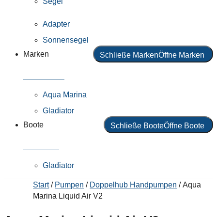
Segel
Adapter
Sonnensegel
Marken
Schließe Marken
Öffne Marken
Alle Marken
Aqua Marina
Gladiator
Boote
Schließe Boote
Öffne Boote
Alle Boote
Gladiator
Start
/
Pumpen
/
Doppelhub Handpumpen
/ Aqua
Marina Liquid Air V2