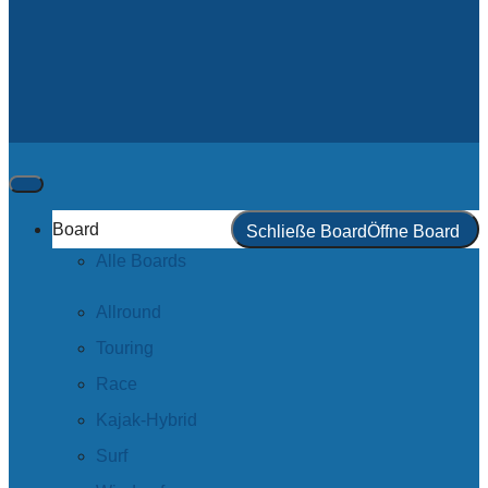
Board
Schließe Board
Öffne Board
Alle Boards
Allround
Touring
Race
Kajak-Hybrid
Surf