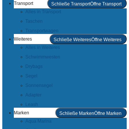
Transport
Schließe Transport
Öffne Transport
Alles in Transport
Taschen
Transportwagen
Weiteres
Schließe Weiteres
Öffne Weiteres
Alles in Weiteres
Schwimmwesten
Drybags
Segel
Sonnensegel
Adapter
Leash
Marken
Schließe Marken
Öffne Marken
Aqua Marina