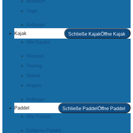
Windsurf
Yoga
Anfänger
Kajak
Schließe Kajak
Öffne Kajak
Alle Kajaks
Allround
Touring
Speed
Angeln
Anfänger
Paddel
Schließe Paddel
Öffne Paddel
Alle Paddel
Einfache Paddel