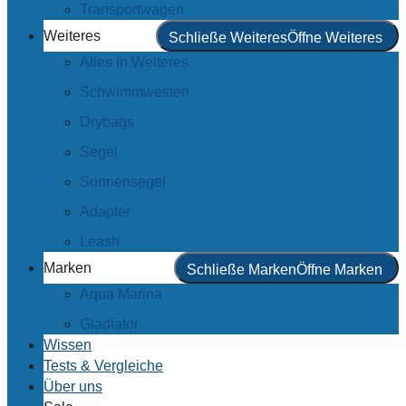
Transportwagen
Weiteres
Schließe Weiteres
Öffne Weiteres
Alles in Weiteres
Schwimmwesten
Drybags
Segel
Sonnensegel
Adapter
Leash
Marken
Schließe Marken
Öffne Marken
Aqua Marina
Gladiator
Wissen
Tests & Vergleiche
Über uns