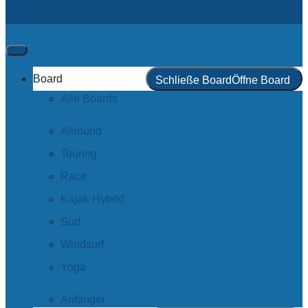
Board
Schließe Board
Öffne Board
Alle Boards
Allround
Touring
Race
Kajak-Hybrid
Surf
Windsurf
Yoga
Anfänger