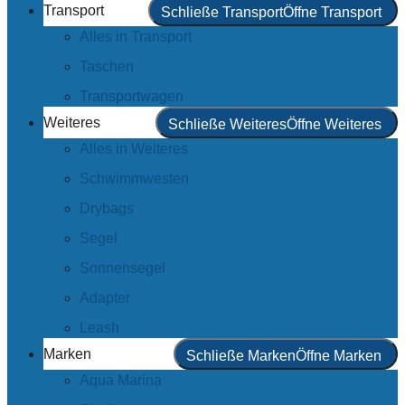
Transport
Schließe Transport
Öffne Transport
Alles in Transport
Taschen
Transportwagen
Weiteres
Schließe Weiteres
Öffne Weiteres
Alles in Weiteres
Schwimmwesten
Drybags
Segel
Sonnensegel
Adapter
Leash
Marken
Schließe Marken
Öffne Marken
Aqua Marina