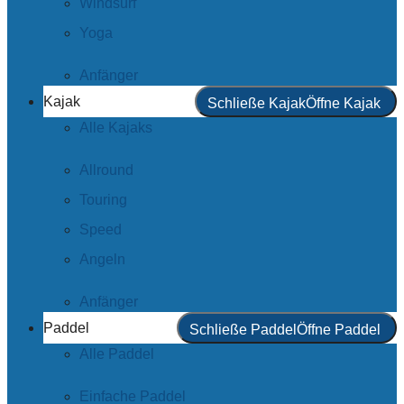
Windsurf
Yoga
Anfänger
Kajak
Schließe Kajak
Öffne Kajak
Alle Kajaks
Allround
Touring
Speed
Angeln
Anfänger
Paddel
Schließe Paddel
Öffne Paddel
Alle Paddel
Einfache Paddel