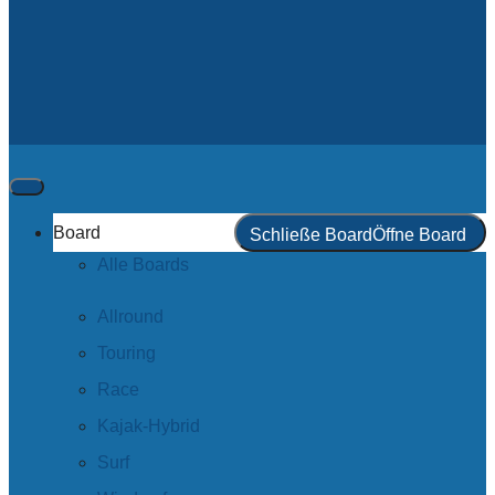
Board
Schließe Board
Öffne Board
Alle Boards
Allround
Touring
Race
Kajak-Hybrid
Surf