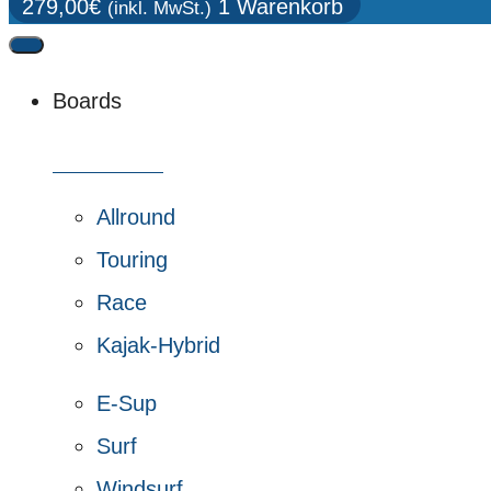
279,00
€
1
Warenkorb
(inkl. MwSt.)
Boards
Alle Boards
Allround
Touring
Race
Kajak-Hybrid
E-Sup
Surf
Windsurf