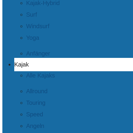
Kajak-Hybrid
Surf
Windsurf
Yoga
Anfänger
Kajak
Alle Kajaks
Allround
Touring
Speed
Angeln