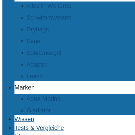
Alles in Weiteres
Schwimmwesten
Drybags
Segel
Sonnensegel
Adapter
Leash
Marken
Aqua Marina
Gladiator
Wissen
Tests & Vergleiche