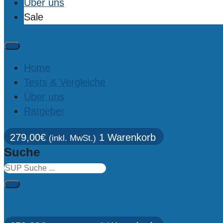
Über uns
Sale
Home
Tests & Vergleiche
Über uns
Ratgeber
279,00
€
1
Warenkorb
(inkl. MwSt.)
Suche