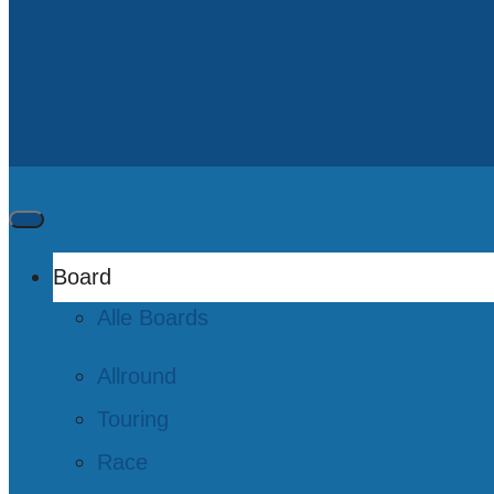
Board
Alle Boards
Allround
Touring
Race