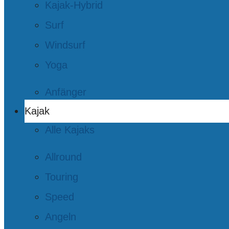
Kajak-Hybrid
Surf
Windsurf
Yoga
Anfänger
Kajak
Alle Kajaks
Allround
Touring
Speed
Angeln