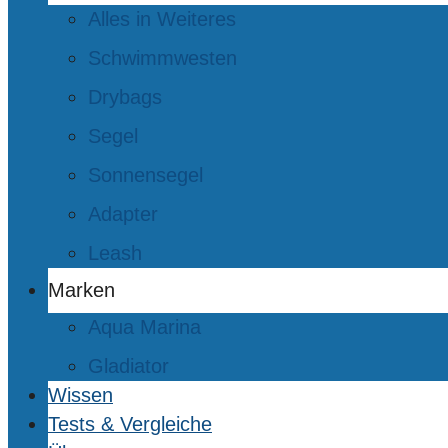
Alles in Weiteres
Schwimmwesten
Drybags
Segel
Sonnensegel
Adapter
Leash
Marken
Aqua Marina
Gladiator
Wissen
Tests & Vergleiche