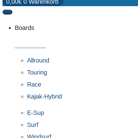
0,00
€
0
Warenkorb
Boards
Alle Boards
Allround
Touring
Race
Kajak-Hybrid
E-Sup
Surf
Windsurf