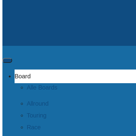
Board
Alle Boards
Allround
Touring
Race