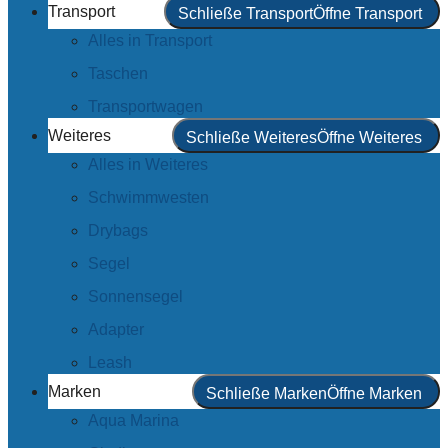
Transport
Schließe Transport
Öffne Transport
Alles in Transport
Taschen
Transportwagen
Weiteres
Schließe Weiteres
Öffne Weiteres
Alles in Weiteres
Schwimmwesten
Drybags
Segel
Sonnensegel
Adapter
Leash
Marken
Schließe Marken
Öffne Marken
Aqua Marina