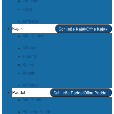
Windsurf
Yoga
Anfänger
Kajak
Schließe Kajak
Öffne Kajak
Alle Kajaks
Allround
Touring
Speed
Angeln
Anfänger
Paddel
Schließe Paddel
Öffne Paddel
Alle Paddel
Einfache Paddel