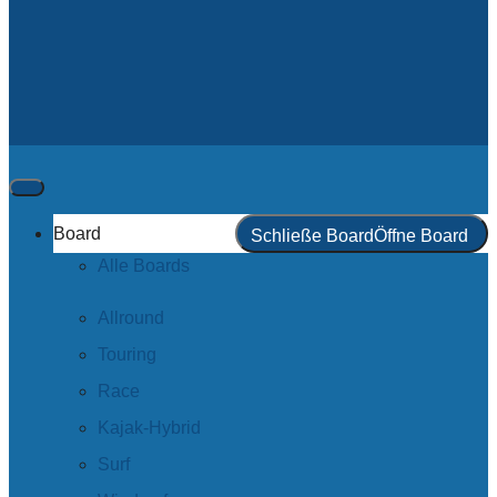
Board
Schließe Board
Öffne Board
Alle Boards
Allround
Touring
Race
Kajak-Hybrid
Surf