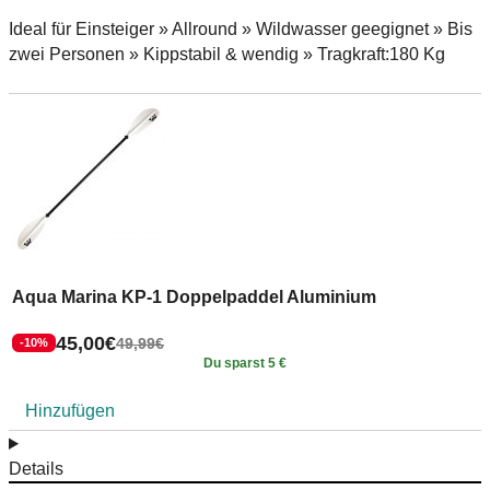
Ideal für Einsteiger » Allround » Wildwasser geegignet » Bis
zwei Personen » Kippstabil & wendig » Tragkraft:180 Kg
Aqua Marina KP-1 Doppelpaddel Aluminium
A
45,00
€
1
49,99
€
-10%
Du sparst 5 €
Hinzufügen
Details