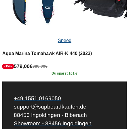
Speed
Aqua Marina Tomahawk AIR-K 440 (2023)
579,00
€
680,00
€
-15%
Du sparst 101 €
+49 1551 0169050
support@supboardkaufen.de
88456 Ingoldingen - Biberach
Showroom - 88456 Ingoldingen