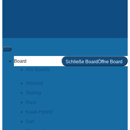
Board
Schließe Board
Öffne Board
Alle Boards
Allround
Touring
Race
Kajak-Hybrid
Surf