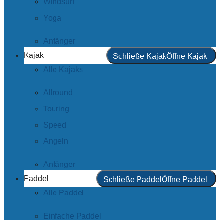
Windsurf
Yoga
Anfänger
Kajak
Schließe Kajak
Öffne Kajak
Alle Kajaks
Allround
Touring
Speed
Angeln
Anfänger
Paddel
Schließe Paddel
Öffne Paddel
Alle Paddel
Einfache Paddel