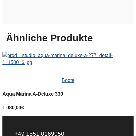
Ähnliche Produkte
Boote
Aqua Marina A-Deluxe 330
A
1.080,00
€
+49 1551 0169050