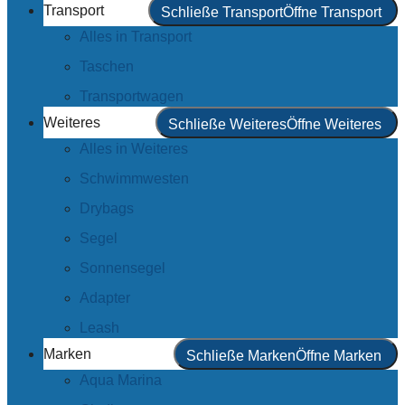
Transport
Schließe Transport
Öffne Transport
Alles in Transport
Taschen
Transportwagen
Weiteres
Schließe Weiteres
Öffne Weiteres
Alles in Weiteres
Schwimmwesten
Drybags
Segel
Sonnensegel
Adapter
Leash
Marken
Schließe Marken
Öffne Marken
Aqua Marina