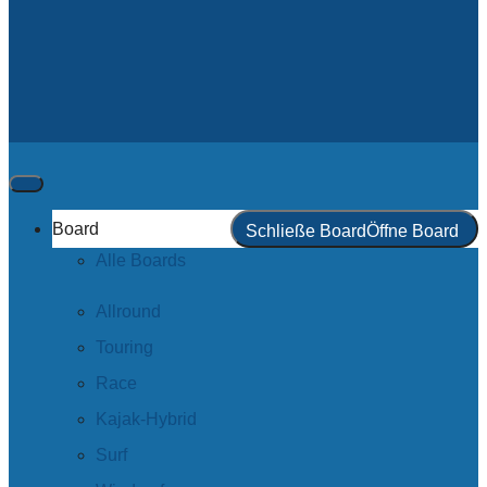
Board
Schließe Board
Öffne Board
Alle Boards
Allround
Touring
Race
Kajak-Hybrid
Surf