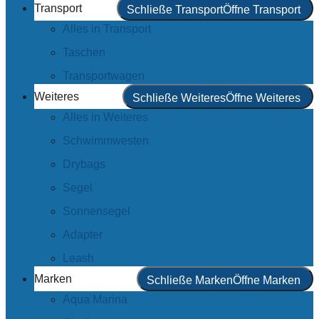
Transport
Schließe Transport
Öffne Transport
Alles in Transport
Taschen
Transportwagen
Weiteres
Schließe Weiteres
Öffne Weiteres
Alles in Weiteres
Schwimmwesten
Drybags
Segel
Sonnensegel
Adapter
Leash
Marken
Schließe Marken
Öffne Marken
Aqua Marina