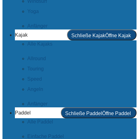
Windsurf
Yoga
Anfänger
Kajak
Schließe Kajak
Öffne Kajak
Alle Kajaks
Allround
Touring
Speed
Angeln
Anfänger
Paddel
Schließe Paddel
Öffne Paddel
Alle Paddel
Einfache Paddel