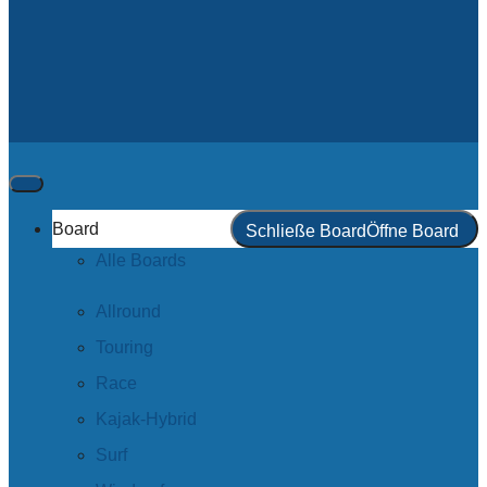
Board
Schließe Board
Öffne Board
Alle Boards
Allround
Touring
Race
Kajak-Hybrid
Surf