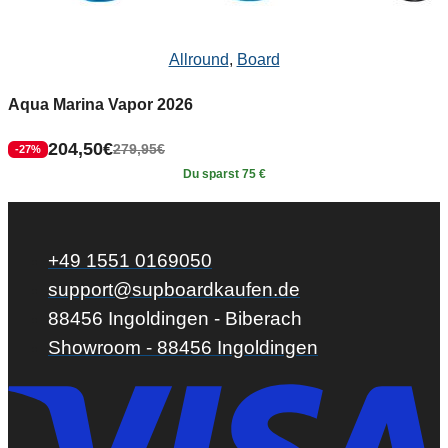
Allround
,
Board
Aqua Marina Vapor 2026
204,50
€
279,95
€
-27%
Du sparst 75 €
+49 1551 0169050
support@supboardkaufen.de
88456 Ingoldingen - Biberach
Showroom - 88456 Ingoldingen