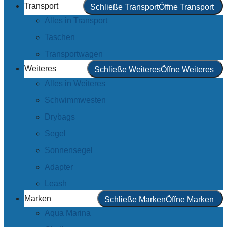
Transport
Schließe Transport
Öffne Transport
Alles in Transport
Taschen
Transportwagen
Weiteres
Schließe Weiteres
Öffne Weiteres
Alles in Weiteres
Schwimmwesten
Drybags
Segel
Sonnensegel
Adapter
Leash
Marken
Schließe Marken
Öffne Marken
Aqua Marina