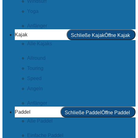
Windsurf
Yoga
Anfänger
Kajak
Schließe Kajak
Öffne Kajak
Alle Kajaks
Allround
Touring
Speed
Angeln
Anfänger
Paddel
Schließe Paddel
Öffne Paddel
Alle Paddel
Einfache Paddel