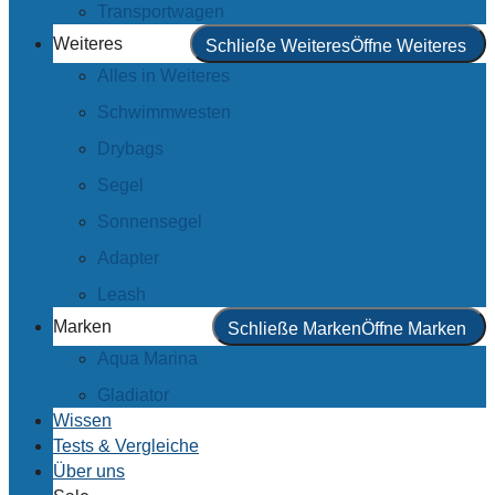
Transportwagen
Weiteres
Schließe Weiteres
Öffne Weiteres
Alles in Weiteres
Schwimmwesten
Drybags
Segel
Sonnensegel
Adapter
Leash
Marken
Schließe Marken
Öffne Marken
Aqua Marina
Gladiator
Wissen
Tests & Vergleiche
Über uns