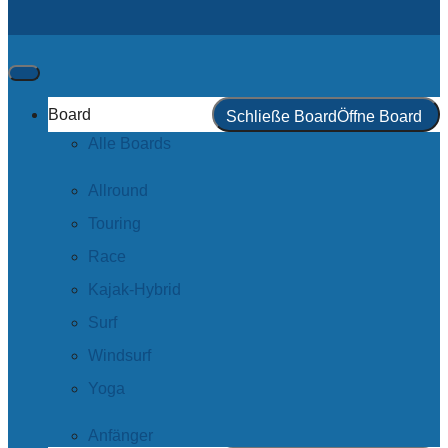
Board
Schließe Board
Öffne Board
Alle Boards
Allround
Touring
Race
Kajak-Hybrid
Surf
Windsurf
Yoga
Anfänger