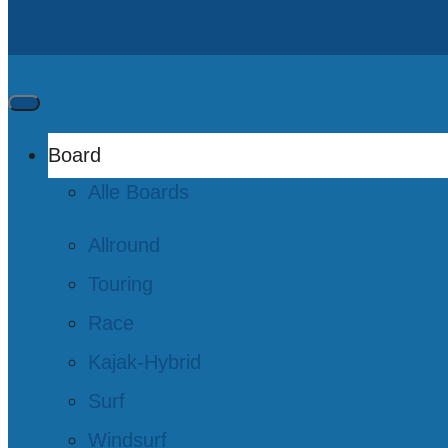
Board
Alle Boards
Allround
Touring
Race
Kajak-Hybrid
Surf
Windsurf