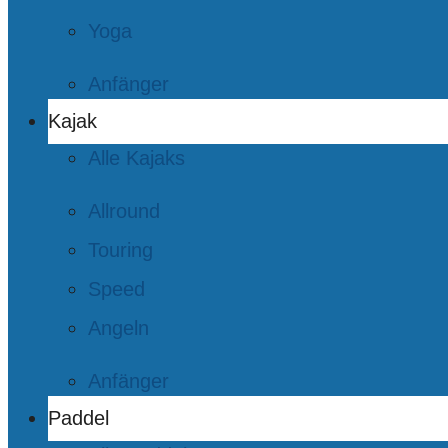
Yoga
Anfänger
Kajak
Alle Kajaks
Allround
Touring
Speed
Angeln
Anfänger
Paddel