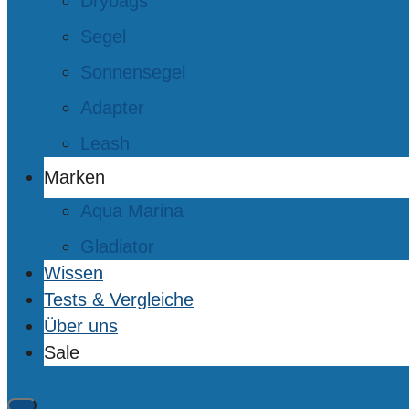
Drybags
Segel
Sonnensegel
Adapter
Leash
Marken
Aqua Marina
Gladiator
Wissen
Tests & Vergleiche
Über uns
Sale