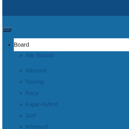
Board
Alle Boards
Allround
Touring
Race
Kajak-Hybrid
Surf
Windsurf