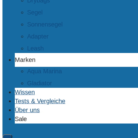
Drybags
Segel
Sonnensegel
Adapter
Leash
Marken
Aqua Marina
Gladiator
Wissen
Tests & Vergleiche
Über uns
Sale