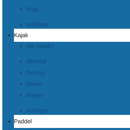
Yoga
Anfänger
Kajak
Alle Kajaks
Allround
Touring
Speed
Angeln
Anfänger
Paddel