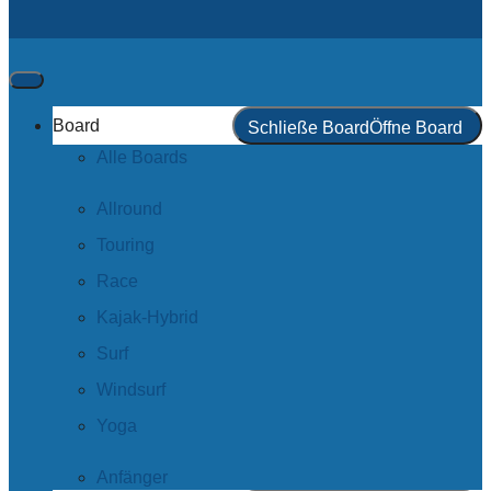
Board
Schließe Board
Öffne Board
Alle Boards
Allround
Touring
Race
Kajak-Hybrid
Surf
Windsurf
Yoga
Anfänger