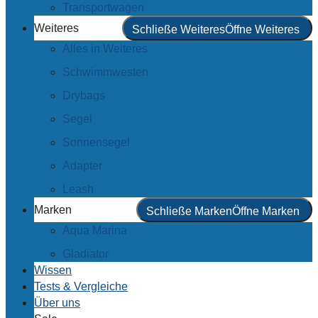
Transportwagen
Weiteres
Schließe Weiteres
Öffne Weiteres
Alles in Weiteres
Schwimmwesten
Drybags
Segel
Sonnensegel
Adapter
Leash
Marken
Schließe Marken
Öffne Marken
Aqua Marina
Gladiator
Wissen
Tests & Vergleiche
Über uns