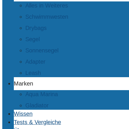
Alles in Weiteres
Schwimmwesten
Drybags
Segel
Sonnensegel
Adapter
Leash
Marken
Aqua Marina
Gladiator
Wissen
Tests & Vergleiche