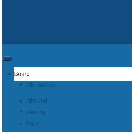
Board
Alle Boards
Allround
Touring
Race