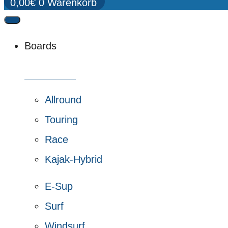
0,00
€
0
Warenkorb
Boards
Alle Boards
Allround
Touring
Race
Kajak-Hybrid
E-Sup
Surf
Windsurf