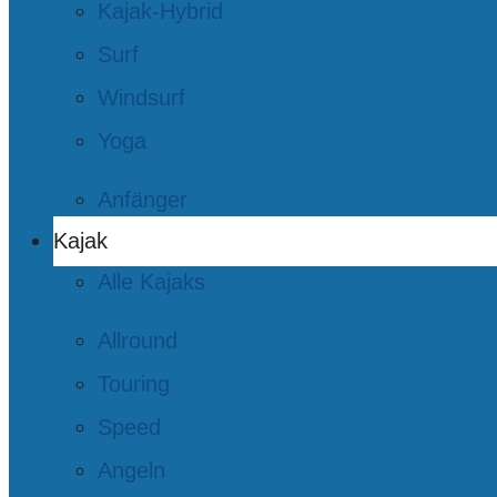
Kajak-Hybrid
Surf
Windsurf
Yoga
Anfänger
Kajak
Alle Kajaks
Allround
Touring
Speed
Angeln