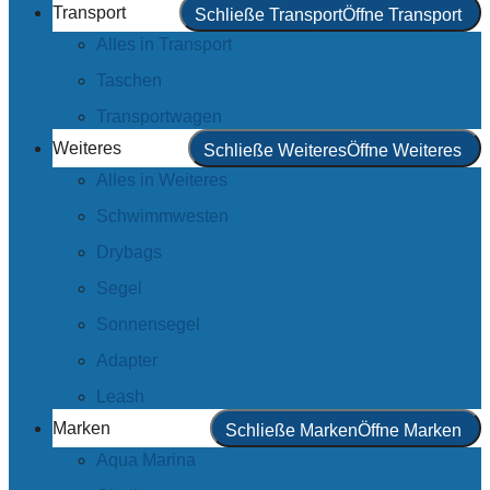
Transport
Schließe Transport
Öffne Transport
Alles in Transport
Taschen
Transportwagen
Weiteres
Schließe Weiteres
Öffne Weiteres
Alles in Weiteres
Schwimmwesten
Drybags
Segel
Sonnensegel
Adapter
Leash
Marken
Schließe Marken
Öffne Marken
Aqua Marina