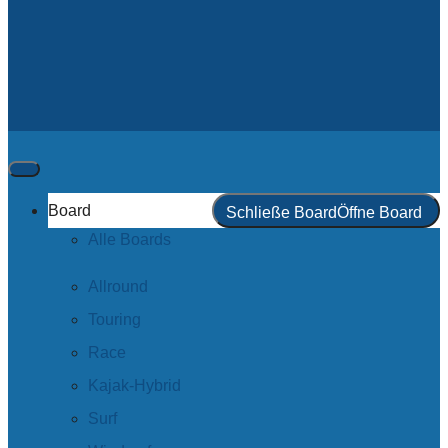
Board
Schließe Board
Öffne Board
Alle Boards
Allround
Touring
Race
Kajak-Hybrid
Surf