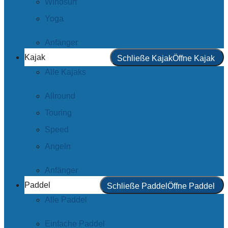
Windsurf
Yoga
Anfänger
Kajak
Schließe Kajak
Öffne Kajak
Alle Kajaks
Allround
Touring
Speed
Angeln
Anfänger
Paddel
Schließe Paddel
Öffne Paddel
Alle Paddel
Einfache Paddel