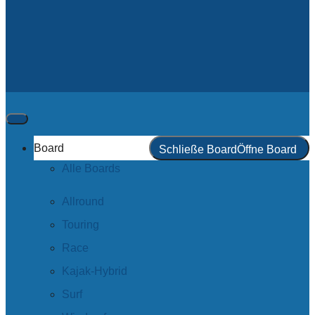
Board
Schließe Board
Öffne Board
Alle Boards
Allround
Touring
Race
Kajak-Hybrid
Surf