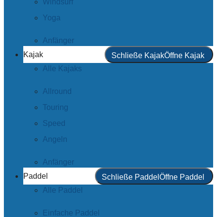
Windsurf
Yoga
Anfänger
Kajak
Schließe Kajak
Öffne Kajak
Alle Kajaks
Allround
Touring
Speed
Angeln
Anfänger
Paddel
Schließe Paddel
Öffne Paddel
Alle Paddel
Einfache Paddel