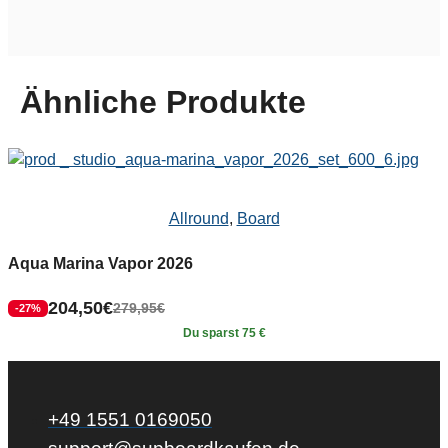
Ähnliche Produkte
Allround
,
Board
Aqua Marina Vapor 2026
204,50
€
279,95
€
-27%
Du sparst 75 €
+49 1551 0169050