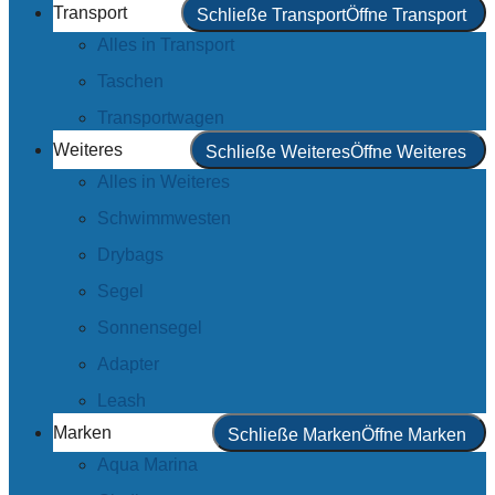
Transport
Schließe Transport
Öffne Transport
Alles in Transport
Taschen
Transportwagen
Weiteres
Schließe Weiteres
Öffne Weiteres
Alles in Weiteres
Schwimmwesten
Drybags
Segel
Sonnensegel
Adapter
Leash
Marken
Schließe Marken
Öffne Marken
Aqua Marina