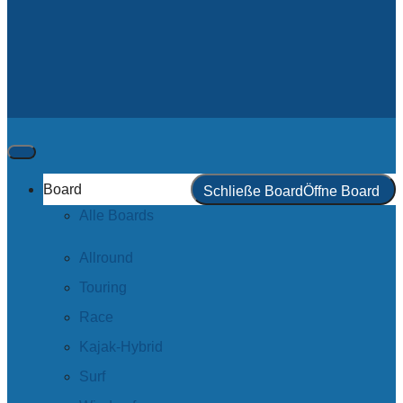
Board
Schließe Board
Öffne Board
Alle Boards
Allround
Touring
Race
Kajak-Hybrid
Surf