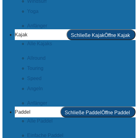
Windsurf
Yoga
Anfänger
Kajak
Schließe Kajak
Öffne Kajak
Alle Kajaks
Allround
Touring
Speed
Angeln
Anfänger
Paddel
Schließe Paddel
Öffne Paddel
Alle Paddel
Einfache Paddel