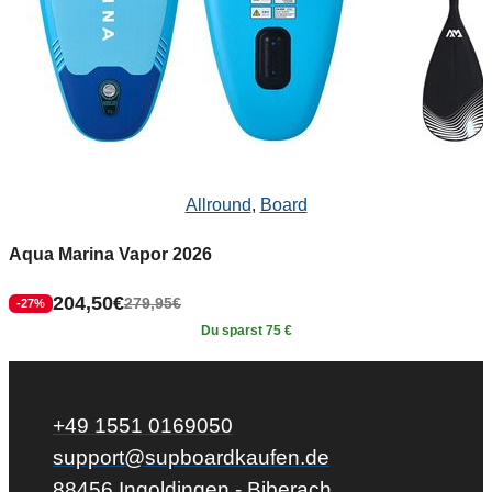
Allround
,
Board
Aqua Marina Vapor 2026
204,50
€
279,95
€
-27%
Du sparst 75 €
+49 1551 0169050
support@supboardkaufen.de
88456 Ingoldingen - Biberach