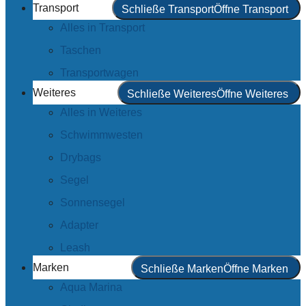
Transport
Schließe Transport
Öffne Transport
Alles in Transport
Taschen
Transportwagen
Weiteres
Schließe Weiteres
Öffne Weiteres
Alles in Weiteres
Schwimmwesten
Drybags
Segel
Sonnensegel
Adapter
Leash
Marken
Schließe Marken
Öffne Marken
Aqua Marina