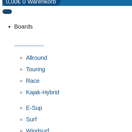
0,00
€
0
Warenkorb
Boards
Alle Boards
Allround
Touring
Race
Kajak-Hybrid
E-Sup
Surf
Windsurf