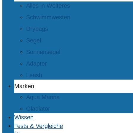
Alles in Weiteres
Schwimmwesten
Drybags
Segel
Sonnensegel
Adapter
Leash
Marken
Aqua Marina
Gladiator
Wissen
Tests & Vergleiche