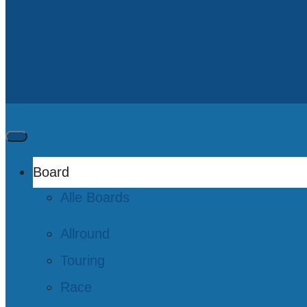
Board
Alle Boards
Allround
Touring
Race