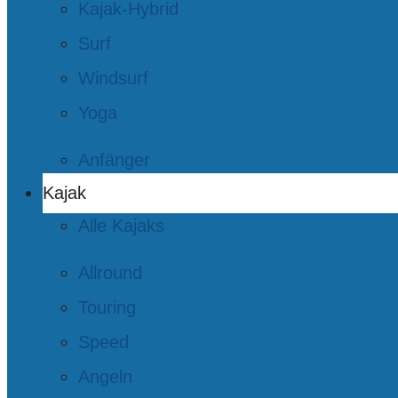
Kajak-Hybrid
Surf
Windsurf
Yoga
Anfänger
Kajak
Alle Kajaks
Allround
Touring
Speed
Angeln