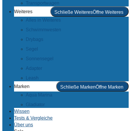
Transportwagen
Weiteres
Schließe Weiteres
Öffne Weiteres
Alles in Weiteres
Schwimmwesten
Drybags
Segel
Sonnensegel
Adapter
Leash
Marken
Schließe Marken
Öffne Marken
Aqua Marina
Gladiator
Wissen
Tests & Vergleiche
Über uns