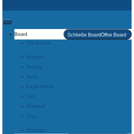
Board
Schließe Board
Öffne Board
Alle Boards
Allround
Touring
Race
Kajak-Hybrid
Surf
Windsurf
Yoga
Anfänger